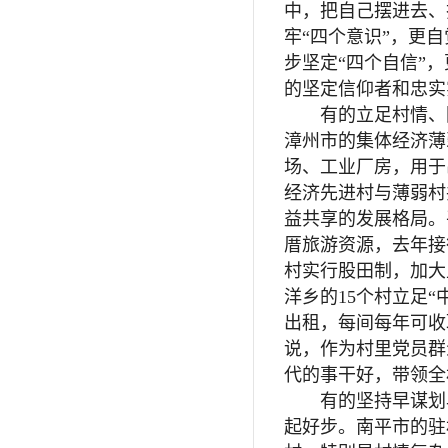
中，把自己摆进去、
牢“四个意识”，更
步坚定“四个自信”
的坚定信仰者和忠实
有的立足村情、因
漳州市的集体经济薄
场、工业厂房，用于
经济先进村与薄弱村
益共享的发展格局。
厝旅游资源，去年接
村实行股田制，加大
洋乡的15个村立足
出租，每间每年可收取
说，作为村里党员群
代的事干好，带领全
有的坚持早谋划早
起好步。南平市的驻村