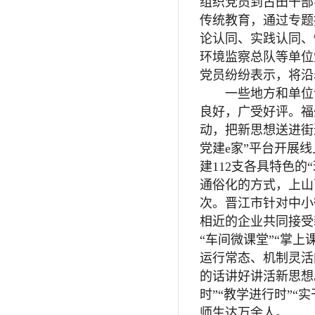
组织党员到古田干部
传统教育，通过专题
论认同、实践认同、
环境监察总队等单位
党员纷纷表示，将沿
一些地方和单位创
良好，广受好评。福
动，把新思想送进街
党建e家”平台开展
建112支各具特色
通俗化的方式，上山
次。晋江市针对中小
相近的企业共同接受
“车间微课堂”“掌
运行常态、机制灵活
的话讲好讲活新思想
时”“教学进行时”
师生达万余人。